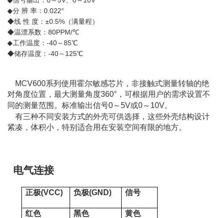
◆信号输出：0～5V、0～10V
◆分 辨 率：0.022°
◆线 性 度：±0.5%（满量程）
◆温漂系数：80PPM/℃
◆工作温度：-40～85℃
◆储存温度：-40～125℃
MCV600系列使用霍尔敏感芯片，非接触式测量转轴的绝
对角度位置，最大测量角度360°，可根据用户的需求设置不
同的测量范围。
标准输出信
号
0
～
5
V
或
0
～
10
V
。
有三种不同安装方式的外壳可供选择，这些外壳结构设计
紧凑，体积小，特别适合用在安装空间有限的地方。
电气连接
正极(
VCC
)
负极(
GND
)
信号
红色
黑色
黄色