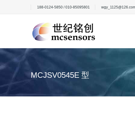
188-0124-5850 / 010-85095801
wgy_1125@126.co
MCJSV0545E 型