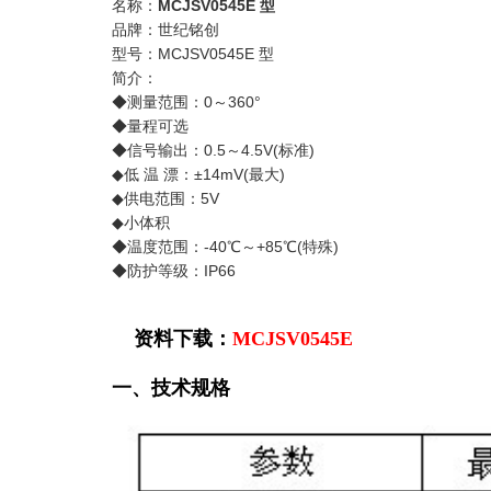
名称：
MCJSV0545E 型
品牌：世纪铭创
型号：MCJSV0545E 型
简介：
◆测量范围：0～360°
◆量程可选
◆信号输出：0.5～4.5V(标准)
◆低 温 漂：±14mV(最大)
◆供电范围：5V
◆小体积
◆温度范围：-40℃～+85℃(特殊)
◆防护等级：IP66
资料下载：
MCJSV0545E
一、技术规格