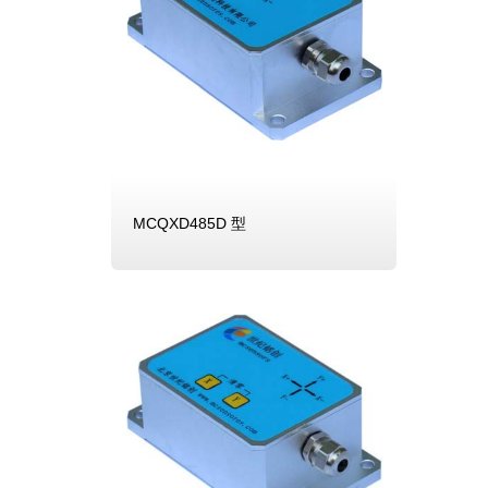
MCQXD485D 型