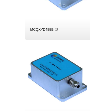
MCQXYD485B 型