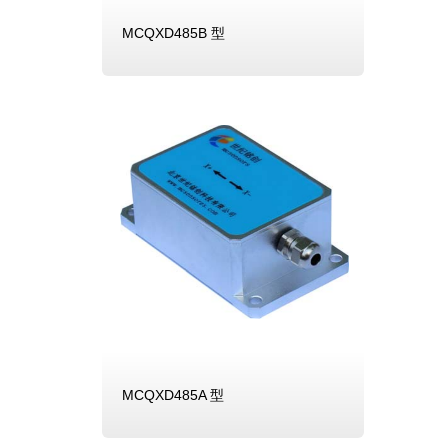
MCQXD485B 型
MCQXD485A 型