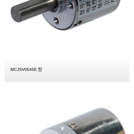
MCJSV0545E 型