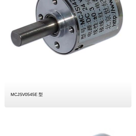
MCJSV0545E 型